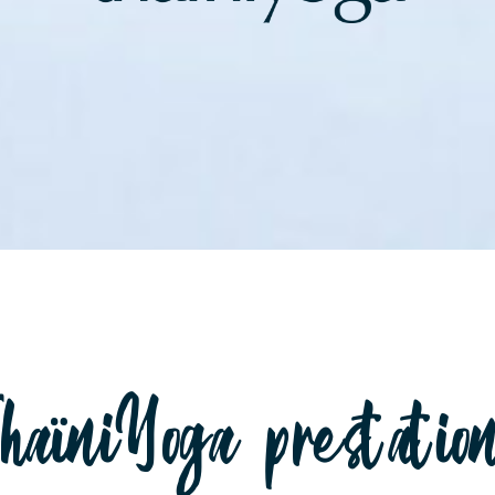
haïniYoga prestatio