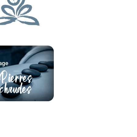
age
Pierres
chaudes