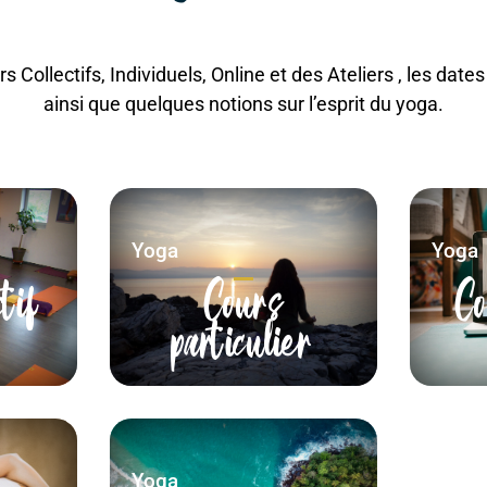
 Collectifs, Individuels, Online et des Ateliers , les date
ainsi que quelques notions sur l’esprit du yoga.
Yoga
Yoga
ctif
Cours
Co
particulier
Yoga