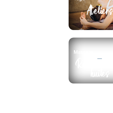
Ateliers
Massage
Relaxant 
huiles