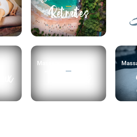
Retraites
Massage
Mass
aux
Thailandais