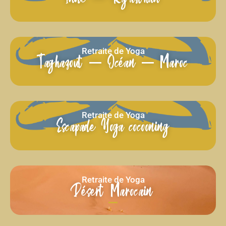
Retraite de Yoga
Taghazout – Océan – Maroc
Retraite de Yoga
Escapade Yoga cocooning
Retraite de Yoga
Désert Marocain