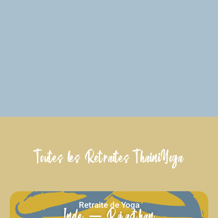
Toutes les Retraites ThainiYoga
Retraite de Yoga
Inde – Rajasthan