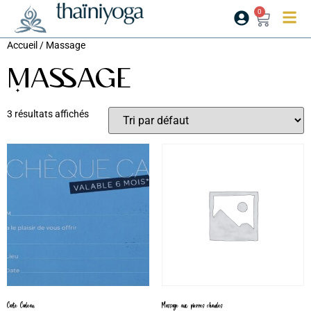
0
Accueil
/ Massage
Massage
3 résultats affichés
Carte Cadeau
Massage aux pierres chaudes