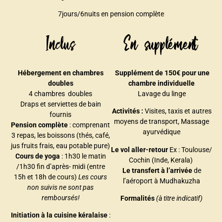
7jours/6nuits
en pension complète
Inclus
En supplément
Hébergement en chambres
Supplément de 150€ pour une
doubles
chambre individuelle
4 chambres doubles
Lavage du linge
Draps et serviettes de bain
Activités :
Visites, taxis et autres
fournis
moyens de transport, Massage
Pension complète
: comprenant
ayurvédique
3 repas, les boissons (thés, café,
jus fruits frais, eau potable pure)
Le vol aller-retour
Ex : Toulouse/
Cours de yoga
: 1h30 le matin
Cochin (Inde, Kerala)
/1h30 fin d’après- midi (entre
Le transfert à l’arrivée
de
15h et 18h de cours)
Les cours
l’aéroport à Mudhakuzha
non suivis ne sont pas
remboursés!
Formalités
(à titre indicatif)
Initiation à la cuisine kéralaise
: