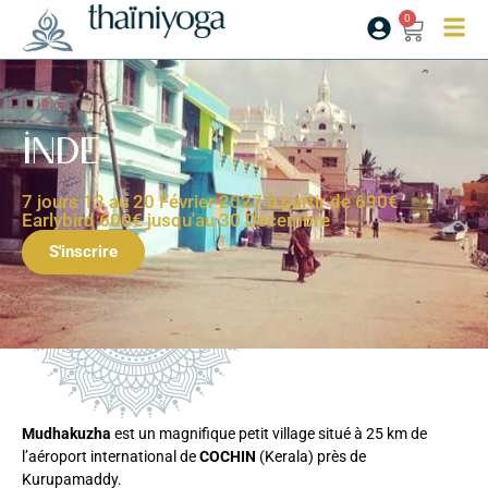
0
Inde
7 jours 13 au 20 Février 2027 à partir de 690€
Earlybird 600€ jusqu'au 30 Décembre
S'inscrire
Mudhakuzha
est un magnifique petit village situé à 25 km de
l’aéroport international de
COCHIN
(Kerala) près de
Kurupamaddy.