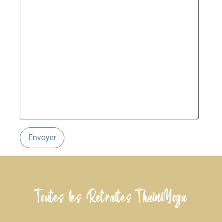
Toutes les Retraites ThainiYoga