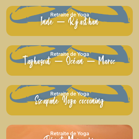
Retraite de Yoga
Inde – Rajasthan
Retraite de Yoga
Taghazout – Océan – Maroc
Retraite de Yoga
Escapade Yoga cocooning
Retraite de Yoga