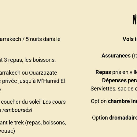
N
arrakech / 5 nuits dans le
Vols 
Assurances
(r
 3 repas, les boissons.
Repas
pris en vil
arrakech ou Ouarzazate
Dépenses per
re privée jusqu’à M’Hamid El
Serviettes, sac de 
e
Option
chambre ind
 coucher du soleil
Les cours
as remboursés!
Option
dromadaire
nt le trek (repas, boissons,
ivouac)