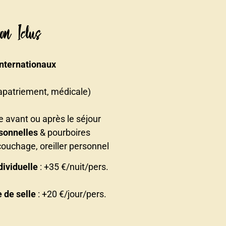
on Iclus
internationaux
apatriement, médicale)
le avant ou après le séjour
sonnelles
& pourboires
couchage, oreiller personnel
ividuelle
: +35 €/nuit/pers.
 de selle
: +20 €/jour/pers.